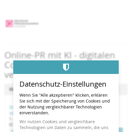
Zum
Haupt-
Inhalt
springen
Online-PR mit KI - digitalen
Content entwickeln &
verbreiten
Datenschutz-Einstellungen
Wählen Sie einen Termin aus
Wenn Sie "Alle akzeptieren" klicken, erklären
Sie sich mit der Speicherung von Cookies und
Online-PR mit KI - digitalen Content entwickeln &
der Nutzung vergleichbarer Technologien
verbreiten
einverstanden.
bis
5.
–
6. November 2026
Wir nutzen Cookies und vergleichbare
Uhrzeit
10:00
Technologien um Daten zu sammeln, die uns
Jetzt buchen