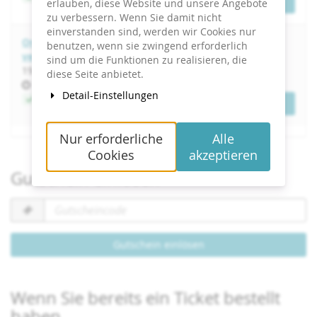
Tickets
erlauben, diese Website und unsere Angebote
zu verbessern. Wenn Sie damit nicht
einverstanden sind, werden wir Cookies nur
Online-PR mit KI - digitalen Content entwickeln &
benutzen, wenn sie zwingend erforderlich
verbreiten
sind um die Funktionen zu realisieren, die
bis
19.
–
20. April 2027
diese Seite anbietet.
Uhrzeit
10:00
Detail-Einstellungen
Jetzt buchen
Tickets
Nur erforderliche
Alle
Cookies
akzeptieren
Gutschein einlösen
Gutscheincode
erforderlich
Gutschein einlösen
Wenn Sie bereits ein Ticket bestellt
haben