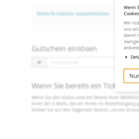
Wenn Si
Rhetorik intensiv: Argumentation
Cookie
Wir nu
uns er
damit 
zwingen
Gutschein einlösen
anbiete
Deta
Gutscheincode
erforderlich
Nur
Wenn Sie bereits ein Ticket bes
Wenn Sie den Status und die Details Ihrer Bestellu
einer der E-Mails, die wir Ihnen im Bestellvorgang
klicken Sie auf den folgenden Button, um ein erne