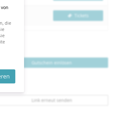
g von
Tickets
, die
ie
sie
ite
Gutschein einlösen
eren
Link erneut senden