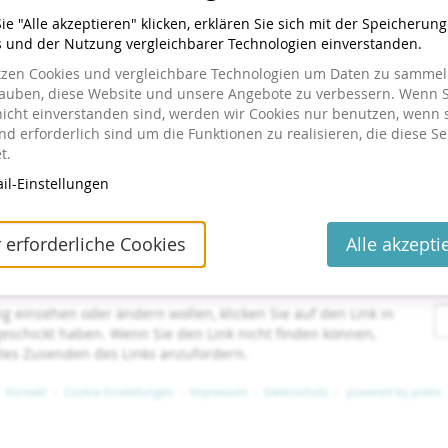
e "Alle akzeptieren" klicken, erklären Sie sich mit der Speicherun
bis
21.
–
22. Juni 2027
s und der Nutzung vergleichbarer Technologien einverstanden.
Jetzt buchen
tzen Cookies und vergleichbare Technologien um Daten zu sammeln
lauben, diese Website und unsere Angebote zu verbessern. Wenn S
nicht einverstanden sind, werden wir Cookies nur benutzen, wenn 
d erforderlich sind um die Funktionen zu realisieren, die diese Se
t.
il-Einstellungen
 erforderliche Cookies
Alle akzepti
tellt haben
ng einsehen oder ändern wollen, klicken Sie auf den Link in
 geschickt haben. Wenn Sie den Link nicht finden können,
utes Zusenden des Links anzufordern.
Kontakt
Cookie-Einstellungen
Impressum
Datenschutz
powered by pretix