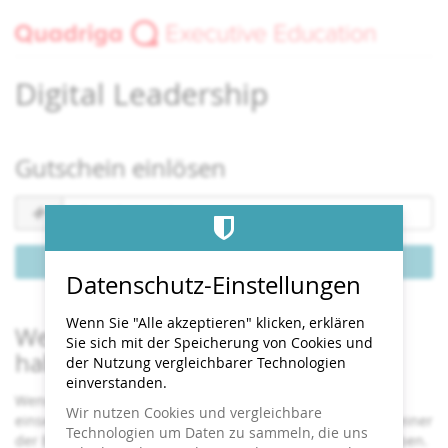
Zum
Haupt-
Inhalt
springen
Digital Leadership
Gutschein einlösen
Gutscheincode
erforderlich
Gutschein einlösen
Datenschutz-Einstellungen
Wenn Sie "Alle akzeptieren" klicken, erklären
Wenn Sie bereits ein Ticket bestellt
Sie sich mit der Speicherung von Cookies und
haben
der Nutzung vergleichbarer Technologien
einverstanden.
Wenn Sie den Status und die Details Ihrer Bestellung
Wir nutzen Cookies und vergleichbare
einsehen oder ändern wollen, klicken Sie auf den Link in einer
Technologien um Daten zu sammeln, die uns
der E-Mails, die wir Ihnen im Bestellvorgang geschickt haben.