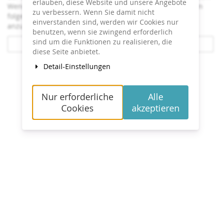
erlauben, diese Website und unsere Angebote
Wenn Sie den Link nicht finden können, klicken Sie auf den
zu verbessern. Wenn Sie damit nicht
folgenden Button, um ein erneutes Zusenden des Links
einverstanden sind, werden wir Cookies nur
anzufordern.
benutzen, wenn sie zwingend erforderlich
sind um die Funktionen zu realisieren, die
Link erneut senden
diese Seite anbietet.
Kontakt
Cookie-Einstellungen
Impressum
Datenschutz
Detail-Einstellungen
powered by pretix
Nur erforderliche
Alle
Cookies
akzeptieren