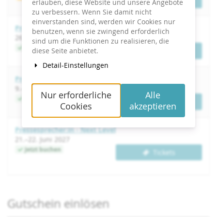
Tickets
erlauben, diese Website und unsere Angebote
zu verbessern. Wenn Sie damit nicht
einverstanden sind, werden wir Cookies nur
Pressesprecher:in - Next Level
benutzen, wenn sie zwingend erforderlich
bis
26.
–
27. November 2026
sind um die Funktionen zu realisieren, die
Jetzt buchen
diese Seite anbietet.
Tickets
Detail-Einstellungen
Pressesprecher:in - Next Level
bis
9.
–
10. Februar 2027
Nur erforderliche
Alle
Jetzt buchen
Tickets
Cookies
akzeptieren
Pressesprecher:in - Next Level
bis
21.
–
22. Juni 2027
Jetzt buchen
Tickets
Gutschein einlösen