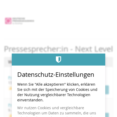
Zum
Haupt-
Inhalt
springen
Pressesprecher:in - Next Level
Wählen Sie einen Termin aus
Datenschutz-Einstellungen
Pressesprecher:in - Next Level
bis
15.
–
16. September 2026
Wenn Sie "Alle akzeptieren" klicken, erklären
Wenige verfügbar
Sie sich mit der Speicherung von Cookies und
Tickets
der Nutzung vergleichbarer Technologien
einverstanden.
Pressesprecher:in - Next Level
Wir nutzen Cookies und vergleichbare
bis
9.
–
10. November 2026
Technologien um Daten zu sammeln, die uns
Wenige verfügbar