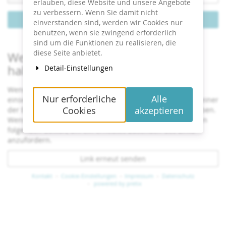
erforderlich
erlauben, diese Website und unsere Angebote
zu verbessern. Wenn Sie damit nicht
Gutschein einlösen
einverstanden sind, werden wir Cookies nur
benutzen, wenn sie zwingend erforderlich
sind um die Funktionen zu realisieren, die
diese Seite anbietet.
Wenn Sie bereits ein Ticket bestellt
haben
Detail-Einstellungen
Wenn Sie den Status und die Details Ihrer Bestellung
Nur erforderliche
Alle
einsehen oder ändern wollen, klicken Sie auf den Link in einer
Cookies
akzeptieren
der E-Mails, die wir Ihnen im Bestellvorgang geschickt haben.
Wenn Sie den Link nicht finden können, klicken Sie auf den
folgenden Button, um ein erneutes Zusenden des Links
anzufordern.
Link erneut senden
Kontakt
Cookie-Einstellungen
Impressum
Datenschutz
powered by pretix