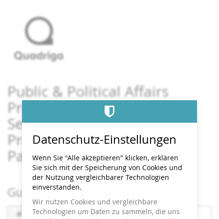
Zum
Haupt-
Inhalt
springen
Public & Political Affairs
Professional – das
Seitenwechsler:innen-
Programm für
Datenschutz-Einstellungen
Parlamentsprofis
Wenn Sie "Alle akzeptieren" klicken, erklären
Sie sich mit der Speicherung von Cookies und
der Nutzung vergleichbarer Technologien
einverstanden.
Gutschein einlösen
Wir nutzen Cookies und vergleichbare
Gutscheincode
Technologien um Daten zu sammeln, die uns