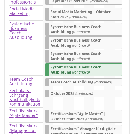
September-Start 2025
(continued)
Professionals
Social Media
Social Media Marketing | Oktober-
Marketing
Start 2025
(continued)
Systemische
Systemische Business Coach
Business
Ausbildung
(continued)
Coach
Ausbildung
Systemische Business Coach
Ausbildung
(continued)
Systemische Business Coach
Ausbildung
(continued)
Systemische Business Coach
Ausbildung
(continued)
Team Coach
Team Coach Ausbildung
(continued)
Ausbildung
Zertifikats-
Oktober 2025
(continued)
Lehrgang
Nachhaltigkeits
kommunikation
Zertifikatskurs
Zertifikatskurs "Agile Master" |
"Agile Master"
Oktober-Start 2025
(continued)
Zertifikatskurs
Zertifikatskurs "Manager für digitale
"Manager für
Transformation" | September-Start