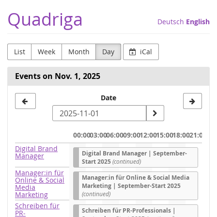
Skip to
Quadriga
main
Deutsch
English
content
List
Week
Month
Day
iCal
Events on Nov. 1, 2025
Select
Date
a
date
00:00
03:00
06:00
09:00
12:00
15:00
18:00
21:00
to
Digital Brand
Digital Brand Manager | September-
Manager
display
Start 2025
(continued)
Manager:in für
Manager:in für Online & Social Media
Online & Social
Marketing | September-Start 2025
Media
Marketing
(continued)
Schreiben für
Schreiben für PR-Professionals |
PR-